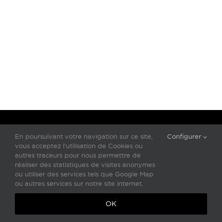
En poursuivant votre navigation sur ce site,
Configurer
vous acceptez l’utilisation de Cookies ou
autres traceurs pour nous permettre de
L'UNIVERS DE LA PIERRE
réaliser des statistiques de visites anonymes
ou utiliser des services tels que Google Map
SANSONE GROUP
|
CONTACT US
|
RECRUITMENT
|
LEGALS
ou autres services sur notre site internet.
OK