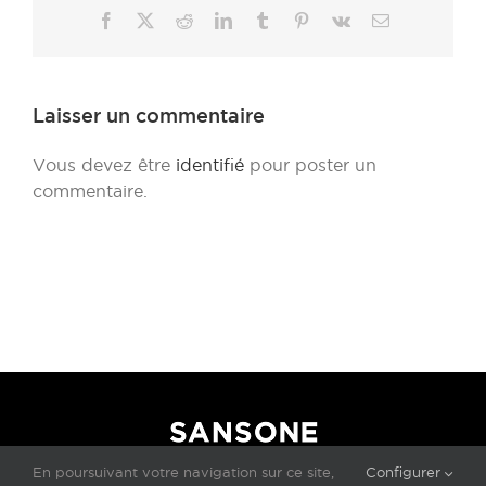
Facebook
X
Reddit
LinkedIn
Tumblr
Pinterest
Vk
Email
Laisser un commentaire
Vous devez être
identifié
pour poster un
commentaire.
En poursuivant votre navigation sur ce site,
Configurer
L'UNIVERS DE LA PIERRE